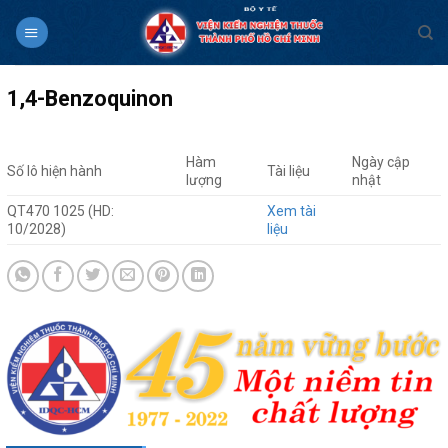
Skip
to
content
1,4-Benzoquinon
Hàm
Ngày cập
Số lô hiện hành
Tài liệu
lượng
nhật
QT470 1025 (HD:
Xem tài
10/2028)
liệu