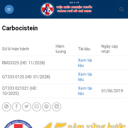
Skip
to
content
Carbocistein
Hàm
Ngày cập
Số lô hiện hành
Tài liệu
lượng
nhật
Xem tài
RM33325 (HD: 11/2028)
liệu
Xem tài
QT333 0125 (HD: 01/2028)
liệu
QT333 021021 (HD:
Xem tài
01/06/2019
10/2025)
liệu