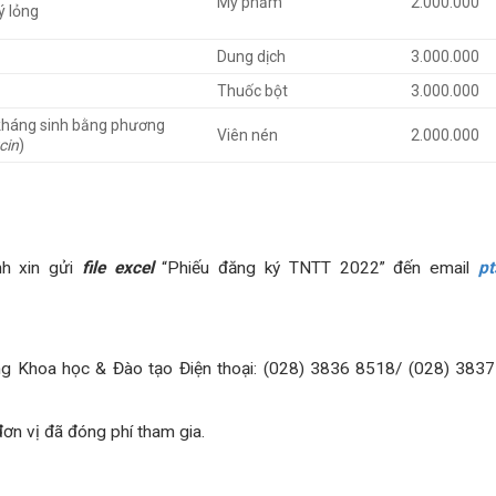
Mỹ phẩm
2.000.000
ý lỏng
Dung dịch
3.000.000
Thuốc bột
3.000.000
 kháng sinh bằng phương
Viên nén
2.000.000
cin
)
nh xin gửi
file excel
“Phiếu đăng ký TNTT 2022” đến email
p
hòng Khoa học & Đào tạo Điện thoại: (028) 3836 8518/ (028) 383
ơn vị đã đóng phí tham gia.