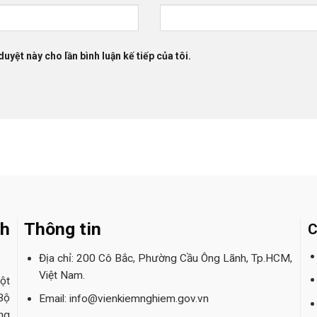
duyệt này cho lần bình luận kế tiếp của tôi.
nh
Thông tin
C
Địa chỉ: 200 Cô Bắc, Phường Cầu Ông Lãnh, Tp.HCM,
Việt Nam.
ột
Bộ
Email: info@vienkiemnghiem.gov.vn
ng