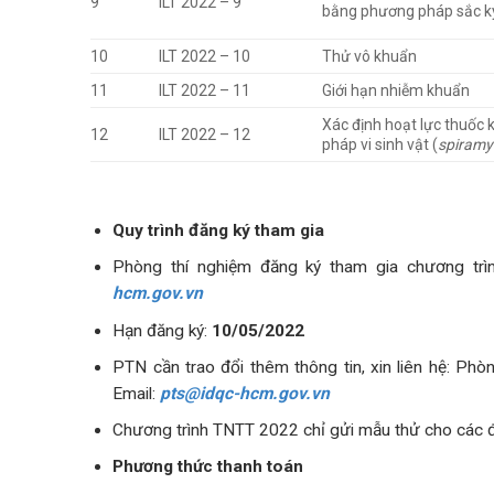
9
ILT 2022 – 9
bằng phương pháp sắc k
10
ILT 2022 – 10
Thử vô khuẩn
11
ILT 2022 – 11
Giới hạn nhiễm khuẩn
Xác định hoạt lực thuốc
12
ILT 2022 – 12
pháp vi sinh vật (
spiramy
Quy trình đăng ký tham gia
Phòng thí nghiệm đăng ký tham gia chương trì
hcm.gov.vn
Hạn đăng ký:
10/05/2022
PTN cần trao đổi thêm thông tin, xin liên hệ: P
Email:
pts@idqc-hcm.gov.vn
Chương trình TNTT 2022 chỉ gửi mẫu thử cho các đ
Phương thức thanh toán