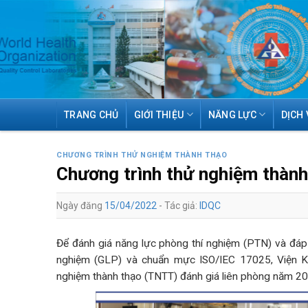
Skip
TRANG CHỦ
GIỚI THIỆU
NĂNG LỰC
DỊCH 
to
content
CHƯƠNG TRÌNH THỬ NGHIỆM THÀNH THẠO
Chương trình thử nghiệm thàn
Ngày đăng
15/04/2022
- Tác giả:
IDQC
Để đánh giá năng lực phòng thí nghiệm (PTN) và đáp
nghiệm (GLP) và chuẩn mực ISO/IEC 17025, Viện K
nghiệm thành thạo (TNTT) đánh giá liên phòng năm 20