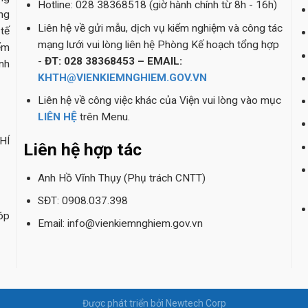
Hotline: 028 38368518 (giờ hành chính từ 8h - 16h)
ng
Liên hệ về gửi mẫu, dịch vụ kiểm nghiệm và công tác
tế
mạng lưới vui lòng liên hệ Phòng Kế hoạch tổng hợp
ểm
-
ĐT: 028 38368453 – EMAIL:
nh
KHTH@VIENKIEMNGHIEM.GOV.VN
Liên hệ về công việc khác của Viện vui lòng vào mục
LIÊN HỆ
trên Menu.
HÍ
Liên hệ hợp tác
Anh Hồ Vĩnh Thụy (Phụ trách CNTT)
SĐT: 0908.037.398
óp
Email: info@vienkiemnghiem.gov.vn
Được phát triển bởi Newtech Corp