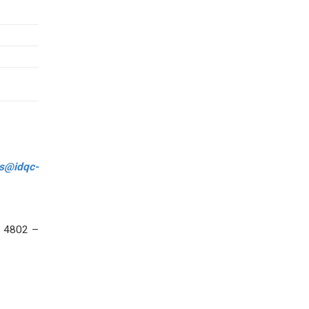
ts@idqc-
7 4802 –