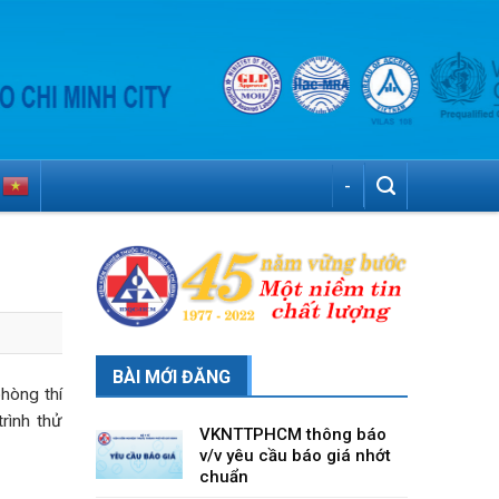
-
BÀI MỚI ĐĂNG
hòng thí
rình thử
VKNTTPHCM thông báo
v/v yêu cầu báo giá nhớt
chuẩn