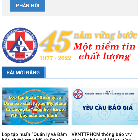
BÀI MỚI ĐĂNG
Lớp tập huấn “Quản lý và Đảm
VKNTTPHCM thông báo v/v