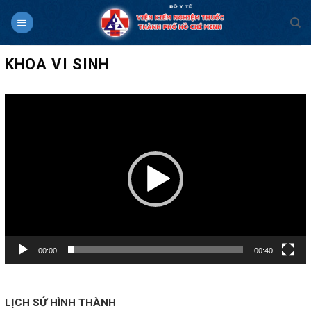
Skip
to
content
KHOA VI SINH
Trình
chơi
Video
00:00
00:40
LỊCH SỬ HÌNH THÀNH