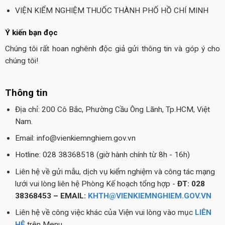
VIỆN KIỂM NGHIỆM THUỐC THÀNH PHỐ HỒ CHÍ MINH
Ý kiến bạn đọc
Chúng tôi rất hoan nghênh độc giả gửi thông tin và góp ý cho
chúng tôi!
Thông tin
Địa chỉ: 200 Cô Bắc, Phường Cầu Ông Lãnh, Tp.HCM, Việt
Nam.
Email: info@vienkiemnghiem.gov.vn
Hotline: 028 38368518 (giờ hành chính từ 8h - 16h)
Liên hệ về gửi mẫu, dịch vụ kiểm nghiệm và công tác mạng
lưới vui lòng liên hệ Phòng Kế hoạch tổng hợp -
ĐT: 028
38368453 – EMAIL:
KHTH@VIENKIEMNGHIEM.GOV.VN
Liên hệ về công việc khác của Viện vui lòng vào mục
LIÊN
HỆ
trên Menu.