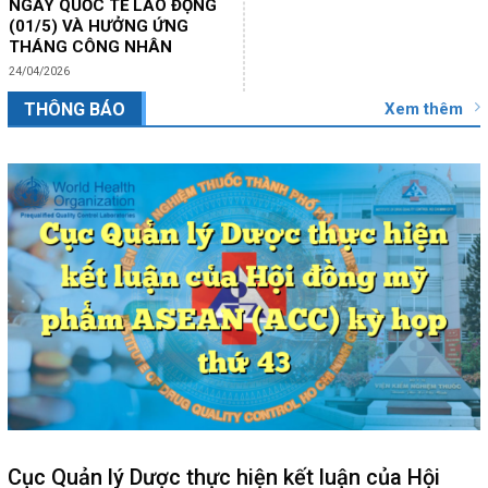
NGÀY QUỐC TẾ LAO ĐỘNG
(01/5) VÀ HƯỞNG ỨNG
THÁNG CÔNG NHÂN
24/04/2026
Xem thêm
THÔNG BÁO
Cục Quản lý Dược thực hiện kết luận của Hội