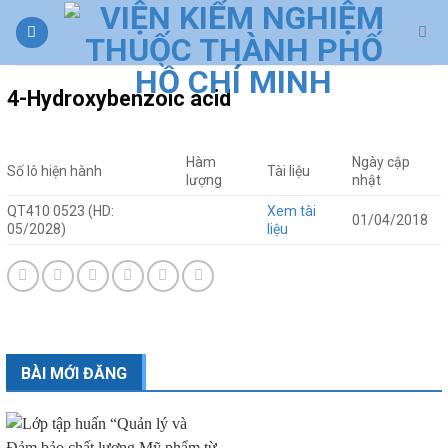
Skip
to
content
4-Hydroxybenzoic acid
Hàm
Ngày cập
Số lô hiện hành
Tài liệu
lượng
nhật
QT410 0523 (HD:
Xem tài
01/04/2018
05/2028)
liệu
BÀI MỚI ĐĂNG