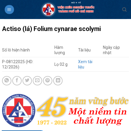
Skip
to
content
Actiso (lá) Folium cynarae scolymi
Hàm
Ngày cập
Số lô hiện hành
Tài liệu
lượng
nhật
P-08122025 (HD:
Xem tài
Lọ 02 g
12/2026)
liệu