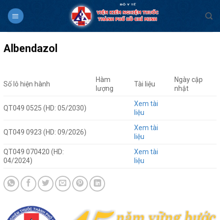
Skip
to
content
Albendazol
Hàm
Ngày cập
Số lô hiện hành
Tài liệu
lượng
nhật
Xem tài
QT049 0525 (HD: 05/2030)
liệu
Xem tài
QT049 0923 (HD: 09/2026)
liệu
QT049 070420 (HD:
Xem tài
04/2024)
liệu