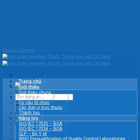
Skip to content
Trang chủ
Giới thiệu
Giới thiệu chung
Chức năng – Nhiệm vụ
Cơ cấu tổ chức
Các đơn vị trực thuộc
Thành tựu
Năng lực
ISO/IEC 17025 – BOA
ISO/IEC 17034 – BOA
GLP – Bộ Y tế
WHO Prequalification of Quality Control Laboratories