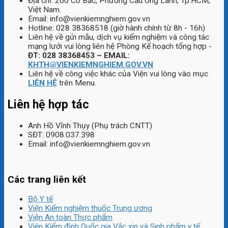
Địa chỉ: 200 Cô Bắc, Phường Cầu Ông Lãnh, Tp.HCM,
Việt Nam.
Email: info@vienkiemnghiem.gov.vn
Hotline: 028 38368518 (giờ hành chính từ 8h - 16h)
Liên hệ về gửi mẫu, dịch vụ kiểm nghiệm và công tác
mạng lưới vui lòng liên hệ Phòng Kế hoạch tổng hợp -
ĐT: 028 38368453 – EMAIL:
KHTH@VIENKIEMNGHIEM.GOV.VN
Liên hệ về công việc khác của Viện vui lòng vào mục
LIÊN HỆ
trên Menu.
Liên hệ hợp tác
Anh Hồ Vĩnh Thụy (Phụ trách CNTT)
SĐT: 0908.037.398
Email: info@vienkiemnghiem.gov.vn
Các trang liên kết
Bộ Y tế
Viện Kiểm nghiệm thuốc Trung ương
Viện An toàn Thực phẩm
Viện Kiểm định Quốc gia Vắc xin và Sinh phẩm y tế