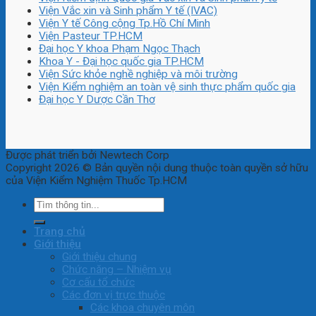
Viện Vắc xin và Sinh phẩm Y tế (IVAC)
Viện Y tế Công cộng Tp.Hồ Chí Minh
Viện Pasteur TP.HCM
Đại học Y khoa Phạm Ngọc Thạch
Khoa Y - Đại học quốc gia TP.HCM
Viện Sức khỏe nghề nghiệp và môi trường
Viện Kiểm nghiệm an toàn vệ sinh thực phẩm quốc gia
Đại học Y Dược Cần Thơ
Được phát triển bởi Newtech Corp
Copyright 2026 © Bản quyền nội dung thuộc toàn quyền sở hữu
của Viện Kiểm Nghiệm Thuốc Tp.HCM
Trang chủ
Giới thiệu
Giới thiệu chung
Chức năng – Nhiệm vụ
Cơ cấu tổ chức
Các đơn vị trực thuộc
Các khoa chuyên môn