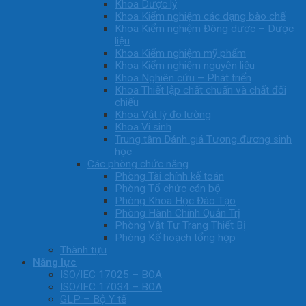
Khoa Dược lý
Khoa Kiểm nghiệm các dạng bào chế
Khoa Kiểm nghiệm Đông dược – Dược
liệu
Khoa Kiểm nghiệm mỹ phẩm
Khoa Kiểm nghiệm nguyên liệu
Khoa Nghiên cứu – Phát triển
Khoa Thiết lập chất chuẩn và chất đối
chiếu
Khoa Vật lý đo lường
Khoa Vi sinh
Trung tâm Đánh giá Tương đương sinh
học
Các phòng chức năng
Phòng Tài chính kế toán
Phòng Tổ chức cán bộ
Phòng Khoa Học Đào Tạo
Phòng Hành Chính Quản Trị
Phòng Vật Tư Trang Thiết Bị
Phòng Kế hoạch tổng hợp
Thành tựu
Năng lực
ISO/IEC 17025 – BOA
ISO/IEC 17034 – BOA
GLP – Bộ Y tế