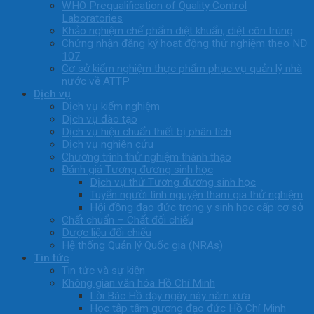
WHO Prequalification of Quality Control
Laboratories
Khảo nghiệm chế phẩm diệt khuẩn, diệt côn trùng
Chứng nhận đăng ký hoạt động thử nghiệm theo NĐ
107
Cơ sở kiểm nghiệm thực phẩm phục vụ quản lý nhà
nước về ATTP
Dịch vụ
Dịch vụ kiểm nghiệm
Dịch vụ đào tạo
Dịch vụ hiệu chuẩn thiết bị phân tích
Dịch vụ nghiên cứu
Chương trình thử nghiệm thành thạo
Đánh giá Tương đương sinh học
Dịch vụ thử Tương đương sinh học
Tuyển người tình nguyện tham gia thử nghiệm
Hội đồng đạo đức trong y sinh học cấp cơ sở
Chất chuẩn – Chất đối chiếu
Dược liệu đối chiếu
Hệ thống Quản lý Quốc gia (NRAs)
Tin tức
Tin tức và sự kiện
Không gian văn hóa Hồ Chí Minh
Lời Bác Hồ dạy ngày này năm xưa
Học tập tấm gương đạo đức Hồ Chí Minh