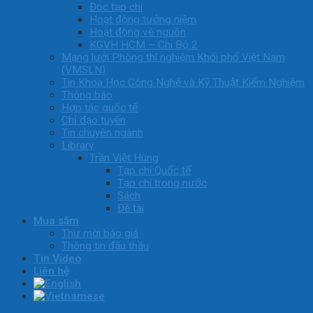
Đọc tạp chi
Hoạt động tưởng niệm
Hoạt động về nguồn
KGVH HCM – Chi Bộ 2
Mạng lưới Phòng thí nghiệm Khối phổ Việt Nam
(VMSLN)
Tin Khoa Học Công Nghệ và Kỹ Thuật Kiểm Nghiệm
Thông báo
Hợp tác quốc tế
Chỉ đạo tuyến
Tin chuyên ngành
Library
Trần Việt Hùng
Tạp chí Quốc tế
Tạp chí trong nước
Sách
Đề tài
Mua sắm
Thư mời báo giá
Thông tin đấu thầu
Tin Video
Liên hệ