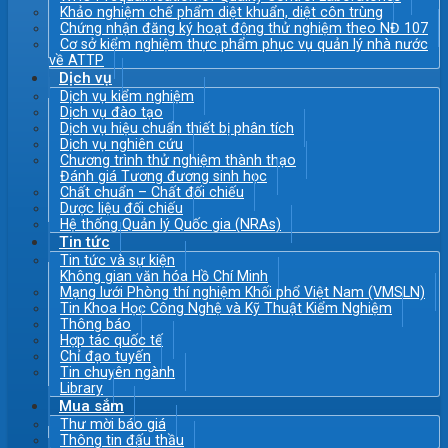
Khảo nghiệm chế phẩm diệt khuẩn, diệt côn trùng
Chứng nhận đăng ký hoạt động thử nghiệm theo NĐ 107
Cơ sở kiểm nghiệm thực phẩm phục vụ quản lý nhà nước
về ATTP
Dịch vụ
Dịch vụ kiểm nghiệm
Dịch vụ đào tạo
Dịch vụ hiệu chuẩn thiết bị phân tích
Dịch vụ nghiên cứu
Chương trình thử nghiệm thành thạo
Đánh giá Tương đương sinh học
Chất chuẩn – Chất đối chiếu
Dược liệu đối chiếu
Hệ thống Quản lý Quốc gia (NRAs)
Tin tức
Tin tức và sự kiện
Không gian văn hóa Hồ Chí Minh
Mạng lưới Phòng thí nghiệm Khối phổ Việt Nam (VMSLN)
Tin Khoa Học Công Nghệ và Kỹ Thuật Kiểm Nghiệm
Thông báo
Hợp tác quốc tế
Chỉ đạo tuyến
Tin chuyên ngành
Library
Mua sắm
Thư mời báo giá
Thông tin đấu thầu