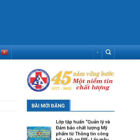
-
BÀI MỚI ĐĂNG
Lớp tập huấn “Quản lý và
Đảm bảo chất lượng Mỹ
phẩm từ Thông tin công
bố – Hồ sơ PIF- Lấy mẫu