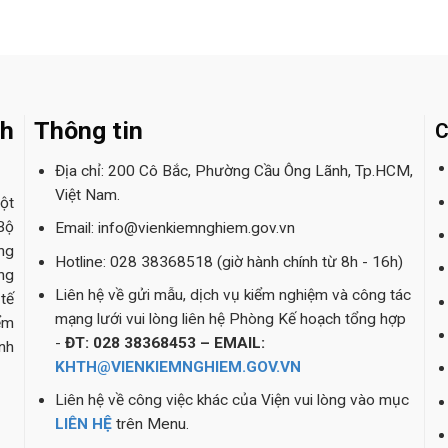
nh
Thông tin
C
Địa chỉ: 200 Cô Bắc, Phường Cầu Ông Lãnh, Tp.HCM,
Việt Nam.
ột
Bộ
Email: info@vienkiemnghiem.gov.vn
ng
Hotline: 028 38368518 (giờ hành chính từ 8h - 16h)
ng
Liên hệ về gửi mẫu, dịch vụ kiểm nghiệm và công tác
tế
mạng lưới vui lòng liên hệ Phòng Kế hoạch tổng hợp
ểm
-
ĐT: 028 38368453 – EMAIL:
nh
KHTH@VIENKIEMNGHIEM.GOV.VN
Liên hệ về công việc khác của Viện vui lòng vào mục
LIÊN HỆ
trên Menu.