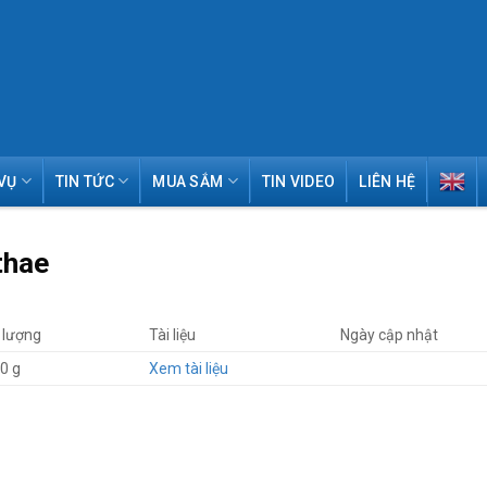
VỤ
TIN TỨC
MUA SẮM
TIN VIDEO
LIÊN HỆ
thae
lượng
Tài liệu
Ngày cập nhật
10 g
Xem tài liệu