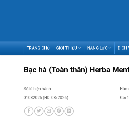
Skip
TRANG CHỦ
GIỚI THIỆU
NĂNG LỰC
DỊCH 
to
content
Bạc hà (Toàn thân) Herba Men
Số lô hiện hành
Hàm 
01082025 (HD: 08/2026)
Gói 