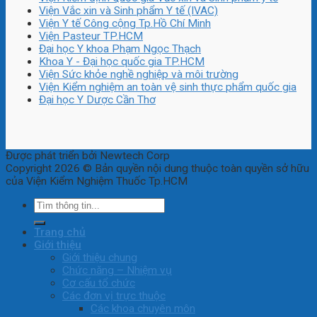
Viện Vắc xin và Sinh phẩm Y tế (IVAC)
Viện Y tế Công cộng Tp.Hồ Chí Minh
Viện Pasteur TP.HCM
Đại học Y khoa Phạm Ngọc Thạch
Khoa Y - Đại học quốc gia TP.HCM
Viện Sức khỏe nghề nghiệp và môi trường
Viện Kiểm nghiệm an toàn vệ sinh thực phẩm quốc gia
Đại học Y Dược Cần Thơ
Được phát triển bởi Newtech Corp
Copyright 2026 © Bản quyền nội dung thuộc toàn quyền sở hữu
của Viện Kiểm Nghiệm Thuốc Tp.HCM
Trang chủ
Giới thiệu
Giới thiệu chung
Chức năng – Nhiệm vụ
Cơ cấu tổ chức
Các đơn vị trực thuộc
Các khoa chuyên môn