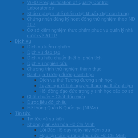
WHO Prequalification of Quality Control
Laboratories
Khảo nghiệm chế phẩm diệt khuẩn, diệt côn trùng
Chứng nhận đăng ký hoạt động thử nghiệm theo NĐ
107
Cơ sở kiểm nghiệm thực phẩm phục vụ quản lý nhà
nước về ATTP
Dịch vụ
Dịch vụ kiểm nghiệm
Dịch vụ đào tạo
Dịch vụ hiệu chuẩn thiết bị phân tích
Dịch vụ nghiên cứu
Chương trình thử nghiệm thành thạo
Đánh giá Tương đương sinh học
Dịch vụ thử Tương đương sinh học
Tuyển người tình nguyện tham gia thử nghiệm
Hội đồng đạo đức trong y sinh học cấp cơ sở
Chất chuẩn – Chất đối chiếu
Dược liệu đối chiếu
Hệ thống Quản lý Quốc gia (NRAs)
Tin tức
Tin tức và sự kiện
Không gian văn hóa Hồ Chí Minh
Lời Bác Hồ dạy ngày này năm xưa
Học tập tấm gương đạo đức Hồ Chí Minh