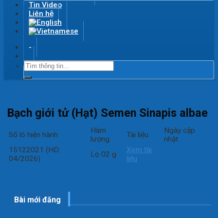
Tin Video
Liên hệ
-
Bạch giới tử (Hạt) Semen Sinapis albae
Hàm
Ngày cập
Số lô hiện hành
Tài liệu
lượng
nhật
15122021 (HD:
Xem tài
Lọ 02 g
04/2026)
liệu
Bài mới đăng