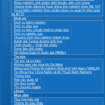
Khảo nghiệm chế phẩm diệt khuẩn, diệt côn trùng
Chứng nhận đăng ký hoạt động thử nghiệm theo NĐ 107
Cơ sở kiểm nghiệm thực phẩm phục vụ quản lý nhà nước
về ATTP
Dịch vụ
Dịch vụ kiểm nghiệm
Dịch vụ đào tạo
Dịch vụ hiệu chuẩn thiết bị phân tích
Dịch vụ nghiên cứu
Chương trình thử nghiệm thành thạo
Đánh giá Tương đương sinh học
Chất chuẩn – Chất đối chiếu
Dược liệu đối chiếu
Hệ thống Quản lý Quốc gia (NRAs)
Tin tức
Tin tức và sự kiện
Không gian văn hóa Hồ Chí Minh
Mạng lưới Phòng thí nghiệm Khối phổ Việt Nam (VMSLN)
Tin Khoa Học Công Nghệ và Kỹ Thuật Kiểm Nghiệm
Thông báo
Hợp tác quốc tế
Chỉ đạo tuyến
Tin chuyên ngành
Library
Mua sắm
Thư mời báo giá
Thông tin đấu thầu