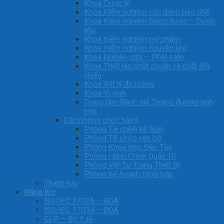
Khoa Dược lý
Khoa Kiểm nghiệm các dạng bào chế
Khoa Kiểm nghiệm Đông dược – Dược
liệu
Khoa Kiểm nghiệm mỹ phẩm
Khoa Kiểm nghiệm nguyên liệu
Khoa Nghiên cứu – Phát triển
Khoa Thiết lập chất chuẩn và chất đối
chiếu
Khoa Vật lý đo lường
Khoa Vi sinh
Trung tâm Đánh giá Tương đương sinh
học
Các phòng chức năng
Phòng Tài chính kế toán
Phòng Tổ chức cán bộ
Phòng Khoa Học Đào Tạo
Phòng Hành Chính Quản Trị
Phòng Vật Tư Trang Thiết Bị
Phòng Kế hoạch tổng hợp
Thành tựu
Năng lực
ISO/IEC 17025 – BOA
ISO/IEC 17034 – BOA
GLP – Bộ Y tế