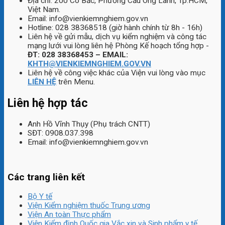
Địa chỉ: 200 Cô Bắc, Phường Cầu Ông Lãnh, Tp.HCM,
Việt Nam.
Email: info@vienkiemnghiem.gov.vn
Hotline: 028 38368518 (giờ hành chính từ 8h - 16h)
Liên hệ về gửi mẫu, dịch vụ kiểm nghiệm và công tác
mạng lưới vui lòng liên hệ Phòng Kế hoạch tổng hợp -
ĐT: 028 38368453 – EMAIL:
KHTH@VIENKIEMNGHIEM.GOV.VN
Liên hệ về công việc khác của Viện vui lòng vào mục
LIÊN HỆ
trên Menu.
Liên hệ hợp tác
Anh Hồ Vĩnh Thụy (Phụ trách CNTT)
SĐT: 0908.037.398
Email: info@vienkiemnghiem.gov.vn
Các trang liên kết
Bộ Y tế
Viện Kiểm nghiệm thuốc Trung ương
Viện An toàn Thực phẩm
Viện Kiểm định Quốc gia Vắc xin và Sinh phẩm y tế