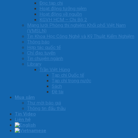
Đọc tạp chi
Hoạt động tưởng niệm
Hoạt động về nguồn
KGVH HCM – Chi Bộ 2
Mạng lưới Phòng thí nghiệm Khối phổ Việt Nam
(VMSLN)
Tin Khoa Học Công Nghệ và Kỹ Thuật Kiểm Nghiệm
Thông báo
Hợp tác quốc tế
Chỉ đạo tuyến
Tin chuyên ngành
Library
Trần Việt Hùng
Tạp chí Quốc tế
Tạp chí trong nước
Sách
Đề tài
Mua sắm
Thư mời báo giá
Thông tin đấu thầu
Tin Video
Liên hệ