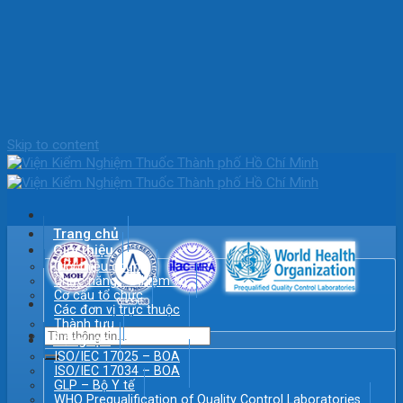
Skip to content
Trang chủ
Giới thiệu
Giới thiệu chung
Chức năng – Nhiệm vụ
Cơ cấu tổ chức
Các đơn vị trực thuộc
Thành tựu
Năng lực
ISO/IEC 17025 – BOA
ISO/IEC 17034 – BOA
GLP – Bộ Y tế
WHO Prequalification of Quality Control Laboratories