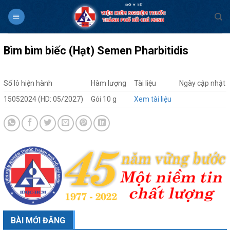
Skip
to
content
Bìm bìm biếc (Hạt) Semen Pharbitidis
Số lô hiện hành
Hàm lượng
Tài liệu
Ngày cập nhật
15052024 (HD: 05/2027)
Gói 10 g
Xem tài liệu
BÀI MỚI ĐĂNG