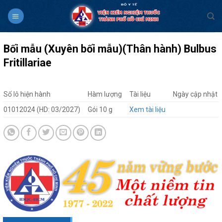
Skip
to
content
Bối mẫu (Xuyên bối mẫu)(Thân hành) Bulbus
Fritillariae
Số lô hiện hành
Hàm lượng
Tài liệu
Ngày cập nhật
01012024 (HD: 03/2027)
Gói 10 g
Xem tài liệu