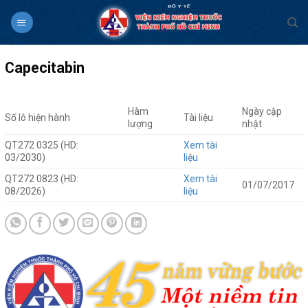
Skip
to
content
Capecitabin
Hàm
Ngày cập
Số lô hiện hành
Tài liệu
lượng
nhật
QT272 0325 (HD:
Xem tài
03/2030)
liệu
QT272 0823 (HD:
Xem tài
01/07/2017
08/2026)
liệu