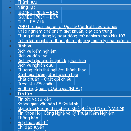
Thành tựu
Năng lực
ISO/IEC 17025 – BOA
ISO/IEC 17034 – BOA
GLP – Bộ Y tế
WHO Prequalification of Quality Control Laboratories
Khảo nghiệm chế phẩm diệt khuẩn, diệt côn trùng
Chứng nhận đăng ký hoạt động thử nghiệm theo NĐ 107
Cơ sở kiểm nghiệm thực phẩm phục vụ quản lý nhà nước v
Dịch vụ
Dịch vụ kiểm nghiệm
Dịch vụ đào tạo
Dịch vụ hiệu chuẩn thiết bị phân tích
Dịch vụ nghiên cứu
Chương trình thử nghiệm thành thạo
Đánh giá Tương đương sinh học
Chất chuẩn – Chất đối chiếu
Dược liệu đối chiếu
Hệ thống Quản lý Quốc gia (NRAs)
Tin tức
Tin tức và sự kiện
Không gian văn hóa Hồ Chí Minh
Mạng lưới Phòng thí nghiệm Khối phổ Việt Nam (VMSLN)
Tin Khoa Học Công Nghệ và Kỹ Thuật Kiểm Nghiệm
Thông báo
Hợp tác quốc tế
Chỉ đạo tuyến