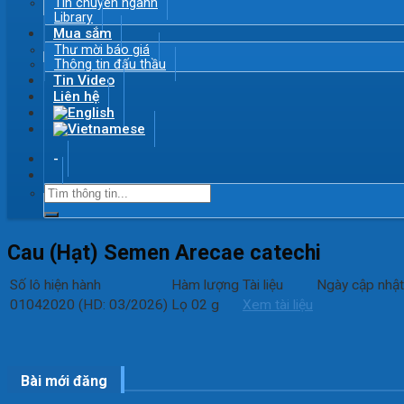
Tin chuyên ngành
Library
Mua sắm
Thư mời báo giá
Thông tin đấu thầu
Tin Video
Liên hệ
-
Cau (Hạt) Semen Arecae catechi
Số lô hiện hành
Hàm lượng
Tài liệu
Ngày cập nhật
01042020 (HD: 03/2026)
Lọ 02 g
Xem tài liệu
Bài mới đăng