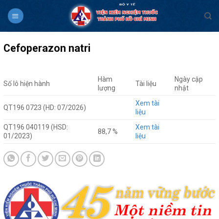
Skip
to
content
Cefoperazon natri
Hàm
Ngày cập
Số lô hiện hành
Tài liệu
lượng
nhật
Xem tài
QT196 0723 (HD: 07/2026)
liệu
QT196 040119 (HSD:
Xem tài
88,7 %
01/2023)
liệu