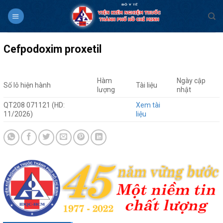
Skip
to
content
Cefpodoxim proxetil
Hàm
Ngày cập
Số lô hiện hành
Tài liệu
lượng
nhật
QT208 071121 (HD:
Xem tài
11/2026)
liệu