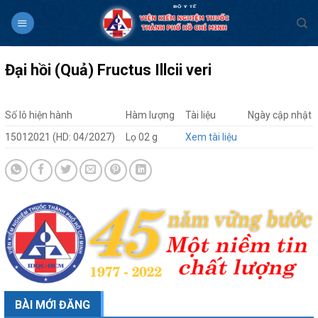
Skip
to
content
Đại hồi (Quả) Fructus Illcii veri
Số lô hiện hành
Hàm lượng
Tài liệu
Ngày cập nhật
15012021 (HD: 04/2027)
Lọ 02 g
Xem tài liệu
BÀI MỚI ĐĂNG