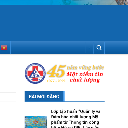
-
BÀI MỚI ĐĂNG
Lớp tập huấn “Quản lý và
Đảm bảo chất lượng Mỹ
phẩm từ Thông tin công
bố – Hồ sơ PIF- Lấy mẫu