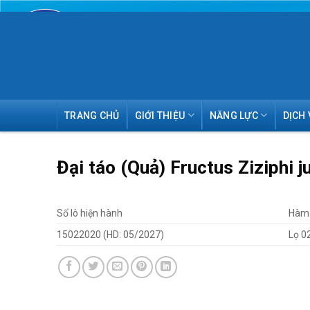
Skip
TRANG CHỦ
GIỚI THIỆU
NĂNG LỰC
DỊCH 
to
content
Đại táo (Quả) Fructus Ziziphi j
Số lô hiện hành
Hàm 
15022020 (HD: 05/2027)
Lọ 0