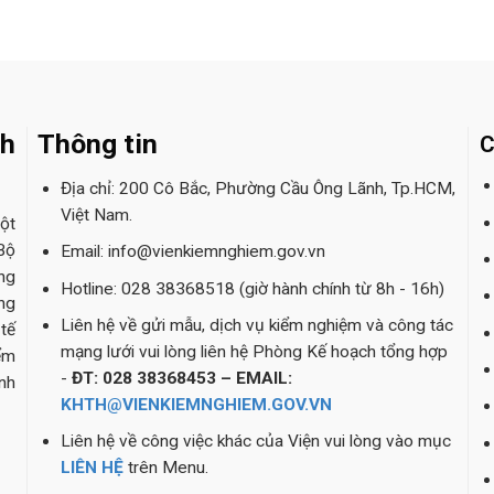
nh
Thông tin
C
Địa chỉ: 200 Cô Bắc, Phường Cầu Ông Lãnh, Tp.HCM,
Việt Nam.
ột
Bộ
Email: info@vienkiemnghiem.gov.vn
ng
Hotline: 028 38368518 (giờ hành chính từ 8h - 16h)
ng
Liên hệ về gửi mẫu, dịch vụ kiểm nghiệm và công tác
tế
mạng lưới vui lòng liên hệ Phòng Kế hoạch tổng hợp
ểm
-
ĐT: 028 38368453 – EMAIL:
nh
KHTH@VIENKIEMNGHIEM.GOV.VN
Liên hệ về công việc khác của Viện vui lòng vào mục
LIÊN HỆ
trên Menu.