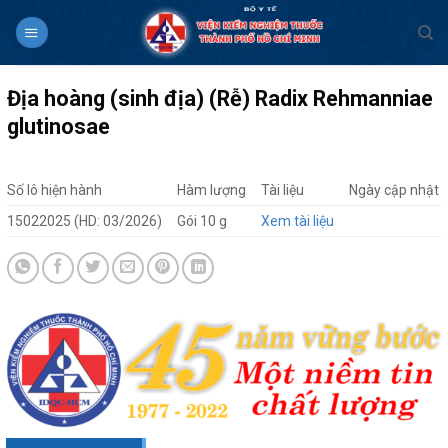
Skip
to
content
Địa hoàng (sinh địa) (Rễ) Radix Rehmanniae
glutinosae
Số lô hiện hành
Hàm lượng
Tài liệu
Ngày cập nhật
15022025 (HD: 03/2026)
Gói 10 g
Xem tài liệu