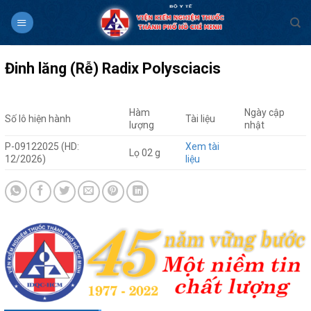
Skip
to
content
Đinh lăng (Rễ) Radix Polysciacis
Hàm
Ngày cập
Số lô hiện hành
Tài liệu
lượng
nhật
P-09122025 (HD:
Xem tài
Lọ 02 g
12/2026)
liệu