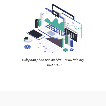
TP.HCM Kỷ Niệm 45 Năm
(1977-2022)
Viện Kiểm Nghiệm Thuốc
Tp.HCM Kỷ Niệm 40 Năm
Giải pháp phân tích dữ liệu/ Tối ưu hóa hiệu
suất LIMS