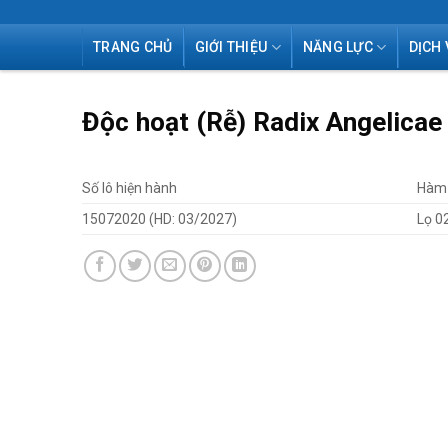
Skip
TRANG CHỦ
GIỚI THIỆU
NĂNG LỰC
DỊCH 
to
content
Độc hoạt (Rễ) Radix Angelicae
Số lô hiện hành
Hàm 
15072020 (HD: 03/2027)
Lọ 0