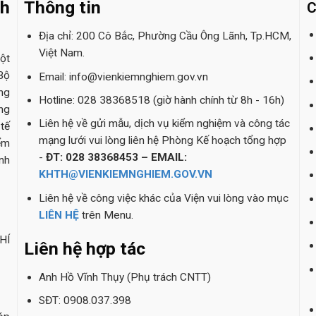
nh
Thông tin
C
Địa chỉ: 200 Cô Bắc, Phường Cầu Ông Lãnh, Tp.HCM,
Việt Nam.
ột
Bộ
Email: info@vienkiemnghiem.gov.vn
ng
Hotline: 028 38368518 (giờ hành chính từ 8h - 16h)
ng
Liên hệ về gửi mẫu, dịch vụ kiểm nghiệm và công tác
tế
mạng lưới vui lòng liên hệ Phòng Kế hoạch tổng hợp
ểm
-
ĐT: 028 38368453 – EMAIL:
nh
KHTH@VIENKIEMNGHIEM.GOV.VN
Liên hệ về công việc khác của Viện vui lòng vào mục
LIÊN HỆ
trên Menu.