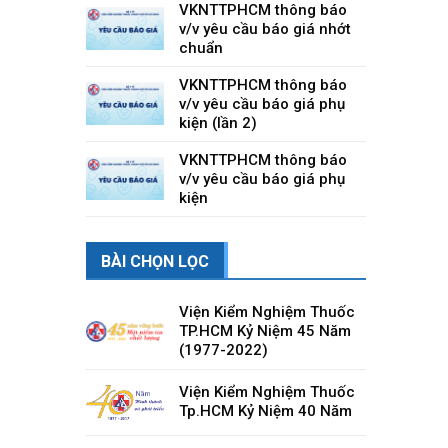
lưu hành”
VKNTTPHCM thông báo
v/v yêu cầu báo giá Máy vi
tính văn phòng
VKNTTPHCM thông báo
v/v yêu cầu báo giá nhớt
chuẩn
VKNTTPHCM thông báo
v/v yêu cầu báo giá phụ
kiện (lần 2)
VKNTTPHCM thông báo
v/v yêu cầu báo giá phụ
kiện
BÀI CHỌN LỌC
Viện Kiểm Nghiệm Thuốc