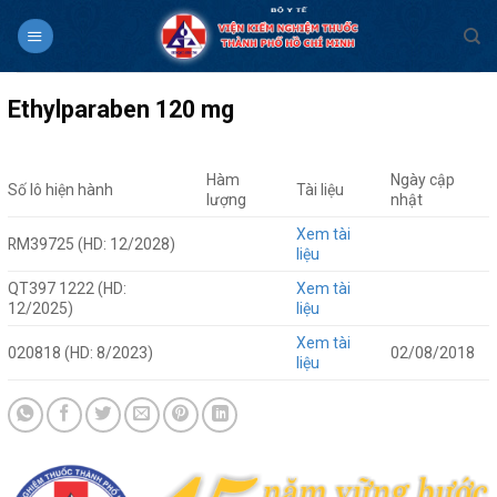
Skip
to
content
Ethylparaben 120 mg
Hàm
Ngày cập
Số lô hiện hành
Tài liệu
lượng
nhật
Xem tài
RM39725 (HD: 12/2028)
liệu
QT397 1222 (HD:
Xem tài
12/2025)
liệu
Xem tài
020818 (HD: 8/2023)
02/08/2018
liệu