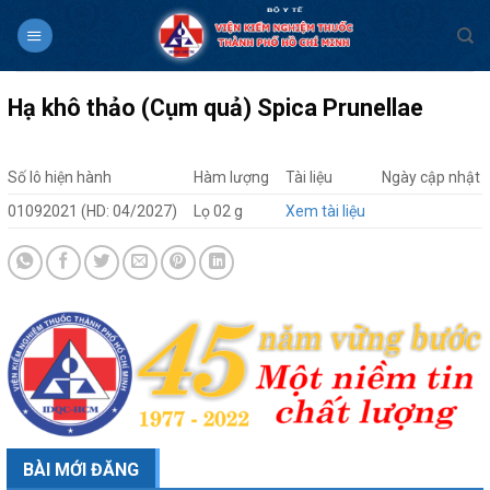
Skip
to
content
Hạ khô thảo (Cụm quả) Spica Prunellae
Số lô hiện hành
Hàm lượng
Tài liệu
Ngày cập nhật
01092021 (HD: 04/2027)
Lọ 02 g
Xem tài liệu
BÀI MỚI ĐĂNG