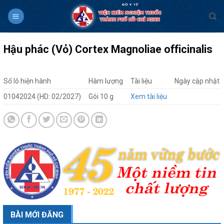
Skip
to
content
Hậu phác (Vỏ) Cortex Magnoliae officinalis
Số lô hiện hành
Hàm lượng
Tài liệu
Ngày cập nhật
01042024 (HD: 02/2027)
Gói 10 g
Xem tài liệu
BÀI MỚI ĐĂNG