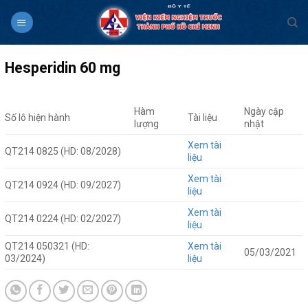
Skip
to
content
Hesperidin 60 mg
Hàm
Ngày cập
Số lô hiện hành
Tài liệu
lượng
nhật
Xem tài
QT214 0825 (HD: 08/2028)
liệu
Xem tài
QT214 0924 (HD: 09/2027)
liệu
Xem tài
QT214 0224 (HD: 02/2027)
liệu
QT214 050321 (HD:
Xem tài
05/03/2021
03/2024)
liệu