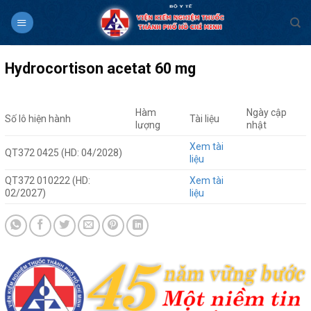
Skip
to
content
Hydrocortison acetat 60 mg
Hàm
Ngày cập
Số lô hiện hành
Tài liệu
lượng
nhật
Xem tài
QT372 0425 (HD: 04/2028)
liệu
QT372 010222 (HD:
Xem tài
02/2027)
liệu