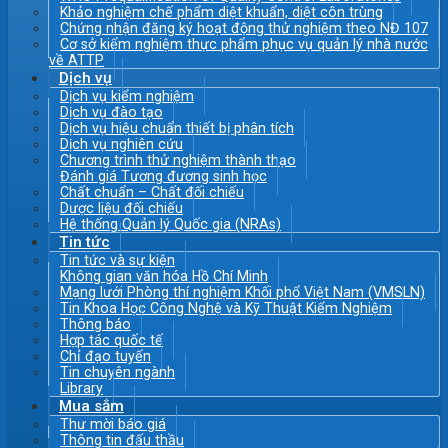
Khảo nghiệm chế phẩm diệt khuẩn, diệt côn trùng
Chứng nhận đăng ký hoạt động thử nghiệm theo NĐ 107
Cơ sở kiểm nghiệm thực phẩm phục vụ quản lý nhà nước
về ATTP
Dịch vụ
Dịch vụ kiểm nghiệm
Dịch vụ đào tạo
Dịch vụ hiệu chuẩn thiết bị phân tích
Dịch vụ nghiên cứu
Chương trình thử nghiệm thành thạo
Đánh giá Tương đương sinh học
Chất chuẩn – Chất đối chiếu
Dược liệu đối chiếu
Hệ thống Quản lý Quốc gia (NRAs)
Tin tức
Tin tức và sự kiện
Không gian văn hóa Hồ Chí Minh
Mạng lưới Phòng thí nghiệm Khối phổ Việt Nam (VMSLN)
Tin Khoa Học Công Nghệ và Kỹ Thuật Kiểm Nghiệm
Thông báo
Hợp tác quốc tế
Chỉ đạo tuyến
Tin chuyên ngành
Library
Mua sắm
Thư mời báo giá
Thông tin đấu thầu