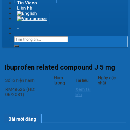
Tin Video
Liên hệ
-
Ibuprofen related compound J 5 mg
Hàm
Ngày cập
Số lô hiện hành
Tài liệu
lượng
nhật
RM48626 (HD:
Xem tài
06/2031)
liệu
Bài mới đăng