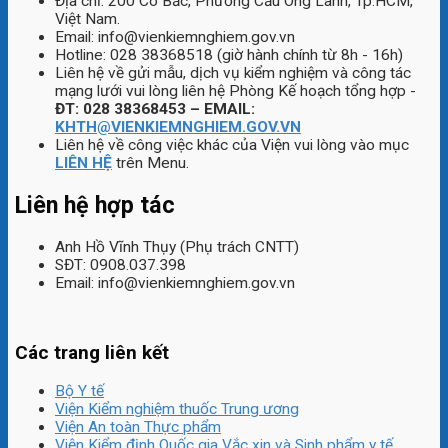
Địa chỉ: 200 Cô Bắc, Phường Cầu Ông Lãnh, Tp.HCM,
Việt Nam.
Email: info@vienkiemnghiem.gov.vn
Hotline: 028 38368518 (giờ hành chính từ 8h - 16h)
Liên hệ về gửi mẫu, dịch vụ kiểm nghiệm và công tác
mạng lưới vui lòng liên hệ Phòng Kế hoạch tổng hợp -
ĐT: 028 38368453 – EMAIL:
KHTH@VIENKIEMNGHIEM.GOV.VN
Liên hệ về công việc khác của Viện vui lòng vào mục
LIÊN HỆ
trên Menu.
Liên hệ hợp tác
Anh Hồ Vĩnh Thụy (Phụ trách CNTT)
SĐT: 0908.037.398
Email: info@vienkiemnghiem.gov.vn
Các trang liên kết
Bộ Y tế
Viện Kiểm nghiệm thuốc Trung ương
Viện An toàn Thực phẩm
Viện Kiểm định Quốc gia Vắc xin và Sinh phẩm y tế