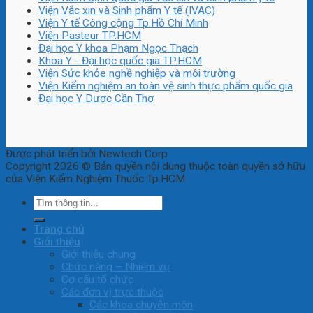
Viện Vắc xin và Sinh phẩm Y tế (IVAC)
Viện Y tế Công cộng Tp.Hồ Chí Minh
Viện Pasteur TP.HCM
Đại học Y khoa Phạm Ngọc Thạch
Khoa Y - Đại học quốc gia TP.HCM
Viện Sức khỏe nghề nghiệp và môi trường
Viện Kiểm nghiệm an toàn vệ sinh thực phẩm quốc gia
Đại học Y Dược Cần Thơ
Được phát triển bởi Newtech Corp
Copyright 2026 © Bản quyền nội dung thuộc toàn quyền sở hữu
của Viện Kiểm Nghiệm Thuốc Tp.HCM
Trang chủ
Giới thiệu
Giới thiệu chung
Chức năng – Nhiệm vụ
Cơ cấu tổ chức
Các đơn vị trực thuộc
Các khoa chuyên môn