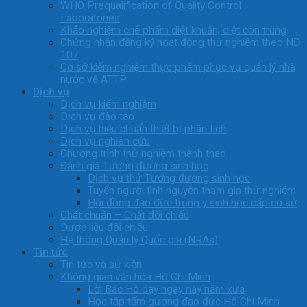
WHO Prequalification of Quality Control
Laboratories
Khảo nghiệm chế phẩm diệt khuẩn, diệt côn trùng
Chứng nhận đăng ký hoạt động thử nghiệm theo NĐ
107
Cơ sở kiểm nghiệm thực phẩm phục vụ quản lý nhà
nước về ATTP
Dịch vụ
Dịch vụ kiểm nghiệm
Dịch vụ đào tạo
Dịch vụ hiệu chuẩn thiết bị phân tích
Dịch vụ nghiên cứu
Chương trình thử nghiệm thành thạo
Đánh giá Tương đương sinh học
Dịch vụ thử Tương đương sinh học
Tuyển người tình nguyện tham gia thử nghiệm
Hội đồng đạo đức trong y sinh học cấp cơ sở
Chất chuẩn – Chất đối chiếu
Dược liệu đối chiếu
Hệ thống Quản lý Quốc gia (NRAs)
Tin tức
Tin tức và sự kiện
Không gian văn hóa Hồ Chí Minh
Lời Bác Hồ dạy ngày này năm xưa
Học tập tấm gương đạo đức Hồ Chí Minh