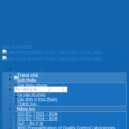
Skip to content
Trang chủ
Giới thiệu
Giới thiệu chung
Chức năng – Nhiệm vụ
Cơ cấu tổ chức
Các đơn vị trực thuộc
Thành tựu
Năng lực
ISO/IEC 17025 – BOA
ISO/IEC 17034 – BOA
GLP – Bộ Y tế
WHO Prequalification of Quality Control Laboratories