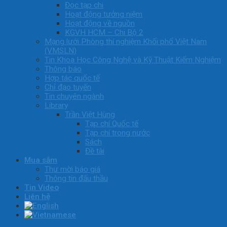
Đọc tạp chi
Hoạt động tưởng niệm
Hoạt động về nguồn
KGVH HCM – Chi Bộ 2
Mạng lưới Phòng thí nghiệm Khối phổ Việt Nam
(VMSLN)
Tin Khoa Học Công Nghệ và Kỹ Thuật Kiểm Nghiệm
Thông báo
Hợp tác quốc tế
Chỉ đạo tuyến
Tin chuyên ngành
Library
Trần Việt Hùng
Tạp chí Quốc tế
Tạp chí trong nước
Sách
Đề tài
Mua sắm
Thư mời báo giá
Thông tin đấu thầu
Tin Video
Liên hệ