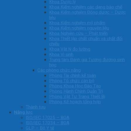
Khoa Dược lý
Khoa Kiểm nghiệm các dạng bào chế
Khoa Kiểm nghiệm Đông dược – Dược
liệu
Khoa Kiểm nghiệm mỹ phẩm
Khoa Kiểm nghiệm nguyên liệu
Khoa Nghiên cứu – Phát triển
Khoa Thiết lập chất chuẩn và chất đối
chiếu
Khoa Vật lý đo lường
Khoa Vi sinh
Trung tâm Đánh giá Tương đương sinh
học
Các phòng chức năng
Phòng Tài chính kế toán
Phòng Tổ chức cán bộ
Phòng Khoa Học Đào Tạo
Phòng Hành Chính Quản Trị
Phòng Vật Tư Trang Thiết Bị
Phòng Kế hoạch tổng hợp
Thành tựu
Năng lực
ISO/IEC 17025 – BOA
ISO/IEC 17034 – BOA
GLP – Bộ Y tế