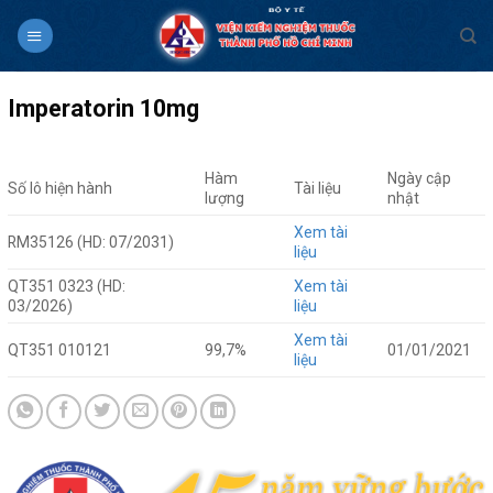
Skip
to
content
Imperatorin 10mg
Hàm
Ngày cập
Số lô hiện hành
Tài liệu
lượng
nhật
Xem tài
RM35126 (HD: 07/2031)
liệu
QT351 0323 (HD:
Xem tài
03/2026)
liệu
Xem tài
QT351 010121
99,7%
01/01/2021
liệu