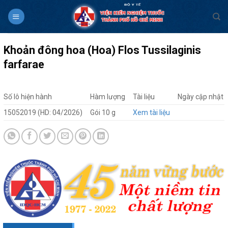
Skip
to
content
Khoản đông hoa (Hoa) Flos Tussilaginis
farfarae
Số lô hiện hành
Hàm lượng
Tài liệu
Ngày cập nhật
15052019 (HD: 04/2026)
Gói 10 g
Xem tài liệu