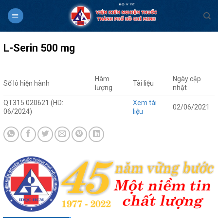
Skip
to
content
L-Serin 500 mg
Hàm
Ngày cập
Số lô hiện hành
Tài liệu
lượng
nhật
QT315 020621 (HD:
Xem tài
02/06/2021
06/2024)
liệu