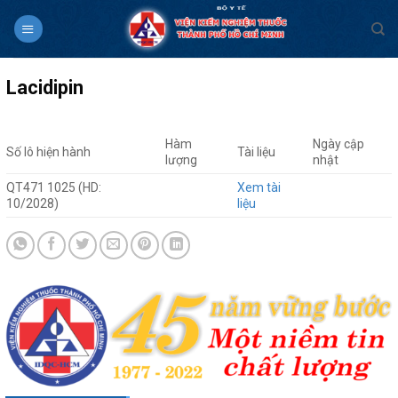
Skip
to
content
Lacidipin
Hàm
Ngày cập
Số lô hiện hành
Tài liệu
lượng
nhật
QT471 1025 (HD:
Xem tài
10/2028)
liệu