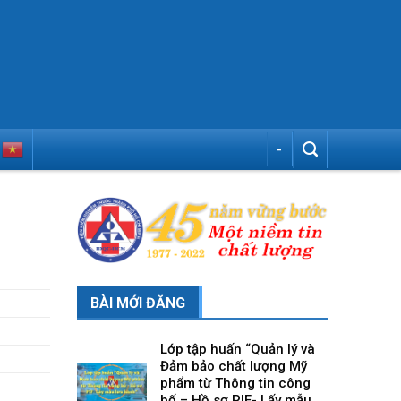
-
BÀI MỚI ĐĂNG
Lớp tập huấn “Quản lý và
Đảm bảo chất lượng Mỹ
phẩm từ Thông tin công
bố – Hồ sơ PIF- Lấy mẫu