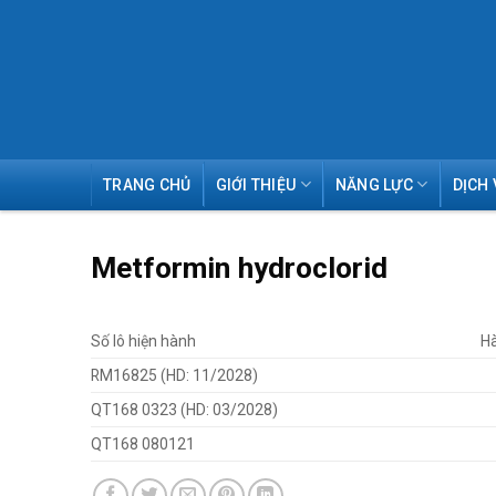
Skip
TRANG CHỦ
GIỚI THIỆU
NĂNG LỰC
DỊCH 
to
content
Metformin hydroclorid
Số lô hiện hành
H
RM16825 (HD: 11/2028)
QT168 0323 (HD: 03/2028)
QT168 080121