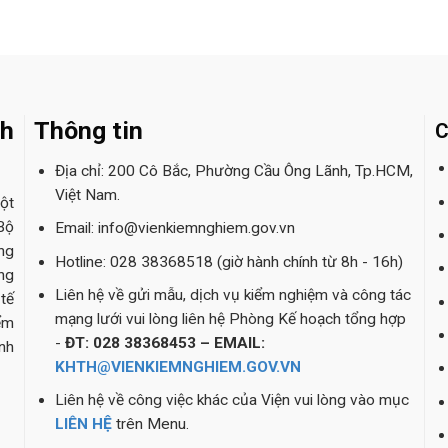
nh
Thông tin
C
Địa chỉ: 200 Cô Bắc, Phường Cầu Ông Lãnh, Tp.HCM,
Việt Nam.
ột
Bộ
Email: info@vienkiemnghiem.gov.vn
ng
Hotline: 028 38368518 (giờ hành chính từ 8h - 16h)
ng
Liên hệ về gửi mẫu, dịch vụ kiểm nghiệm và công tác
tế
mạng lưới vui lòng liên hệ Phòng Kế hoạch tổng hợp
ểm
-
ĐT: 028 38368453 – EMAIL:
nh
KHTH@VIENKIEMNGHIEM.GOV.VN
Liên hệ về công việc khác của Viện vui lòng vào mục
LIÊN HỆ
trên Menu.