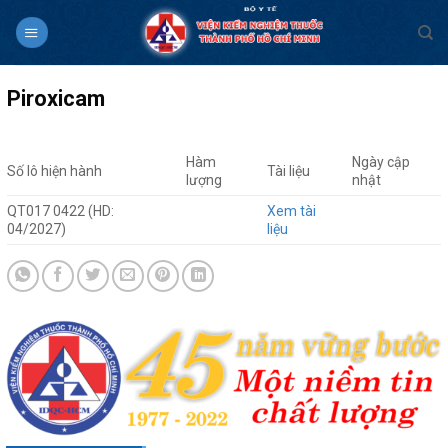
Skip
to
content
Piroxicam
Hàm
Ngày cập
Số lô hiện hành
Tài liệu
lượng
nhật
QT017 0422 (HD:
Xem tài
04/2027)
liệu