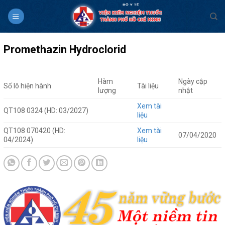
Skip
to
content
Promethazin Hydroclorid
Hàm
Ngày cập
Số lô hiện hành
Tài liệu
lượng
nhật
Xem tài
QT108 0324 (HD: 03/2027)
liệu
QT108 070420 (HD:
Xem tài
07/04/2020
04/2024)
liệu