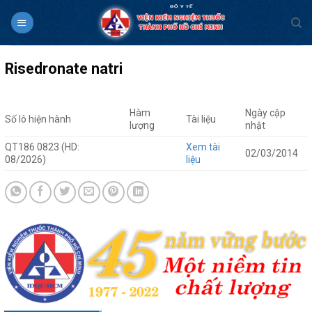
Skip
to
content
Risedronate natri
Hàm
Ngày cập
Số lô hiện hành
Tài liệu
lượng
nhật
QT186 0823 (HD:
Xem tài
02/03/2014
08/2026)
liệu