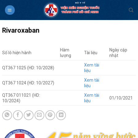
Skip
to
content
Rivaroxaban
Hàm
Ngày cập
Số lô hiện hành
Tài liệu
lượng
nhật
Xem tài
QT367 1025 (HD: 10/2028)
liệu
Xem tài
QT367 1024 (HD: 10/2027)
liệu
QT367 011021 (HD:
Xem tài
01/10/2021
10/2024)
liệu