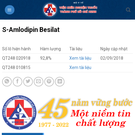
Skip
to
content
S-Amlodipin Besilat
Số lô hiện hành
Hàm lượng
Tài liệu
Ngày cập nhật
QT248 020918
92,8%
Xem tài liệu
02/09/2018
QT248 010815
Xem tài liệu