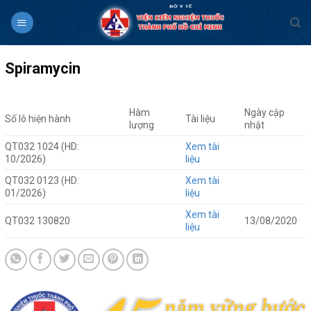
Skip
to
content
Spiramycin
Hàm
Ngày cập
Số lô hiện hành
Tài liệu
lượng
nhật
QT032 1024 (HD:
Xem tài
10/2026)
liệu
QT032 0123 (HD:
Xem tài
01/2026)
liệu
Xem tài
QT032 130820
13/08/2020
liệu