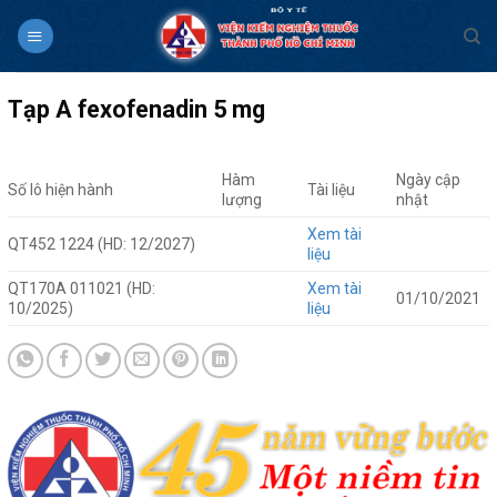
Skip
to
content
Tạp A fexofenadin 5 mg
Hàm
Ngày cập
Số lô hiện hành
Tài liệu
lượng
nhật
Xem tài
QT452 1224 (HD: 12/2027)
liệu
QT170A 011021 (HD:
Xem tài
01/10/2021
10/2025)
liệu