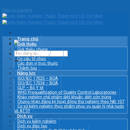
Skip to content
Trang chủ
Giới thiệu
Giới thiệu chung
Chức năng – Nhiệm vụ
Cơ cấu tổ chức
Các đơn vị trực thuộc
Thành tựu
Năng lực
ISO/IEC 17025 – BOA
ISO/IEC 17034 – BOA
GLP – Bộ Y tế
WHO Prequalification of Quality Control Laboratories
Khảo nghiệm chế phẩm diệt khuẩn, diệt côn trùng
Chứng nhận đăng ký hoạt động thử nghiệm theo NĐ 107
Cơ sở kiểm nghiệm thực phẩm phục vụ quản lý nhà nước
về ATTP
Dịch vụ
Dịch vụ kiểm nghiệm
Dịch vụ đào tạo