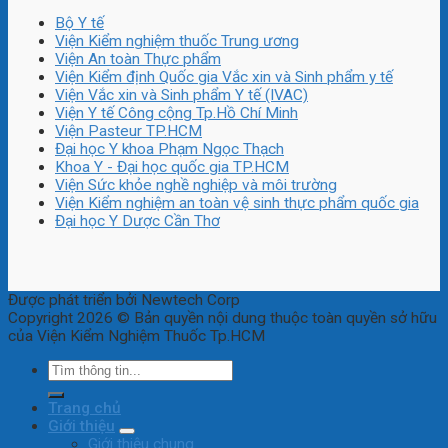
Bộ Y tế
Viện Kiểm nghiệm thuốc Trung ương
Viện An toàn Thực phẩm
Viện Kiểm định Quốc gia Vắc xin và Sinh phẩm y tế
Viện Vắc xin và Sinh phẩm Y tế (IVAC)
Viện Y tế Công cộng Tp.Hồ Chí Minh
Viện Pasteur TP.HCM
Đại học Y khoa Phạm Ngọc Thạch
Khoa Y - Đại học quốc gia TP.HCM
Viện Sức khỏe nghề nghiệp và môi trường
Viện Kiểm nghiệm an toàn vệ sinh thực phẩm quốc gia
Đại học Y Dược Cần Thơ
Được phát triển bởi Newtech Corp
Copyright 2026 © Bản quyền nội dung thuộc toàn quyền sở hữu
của Viện Kiểm Nghiệm Thuốc Tp.HCM
Trang chủ
Giới thiệu
Giới thiệu chung