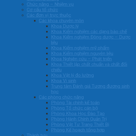
Chức năng – Nhiệm vụ
Cơ cấu tổ chức
Các đơn vị trực thuộc
Các khoa chuyên môn
Khoa Dược lý
Khoa Kiểm nghiệm các dạng bào chế
Khoa Kiểm nghiệm Đông dược – Dược
liệu
Khoa Kiểm nghiệm mỹ phẩm
Khoa Kiểm nghiệm nguyên liệu
Khoa Nghiên cứu – Phát triển
Khoa Thiết lập chất chuẩn và chất đối
chiếu
Khoa Vật lý đo lường
Khoa Vi sinh
Trung tâm Đánh giá Tương đương sinh
học
Các phòng chức năng
Phòng Tài chính kế toán
Phòng Tổ chức cán bộ
Phòng Khoa Học Đào Tạo
Phòng Hành Chính Quản Trị
Phòng Vật Tư Trang Thiết Bị
Phòng Kế hoạch tổng hợp
Thành tựu