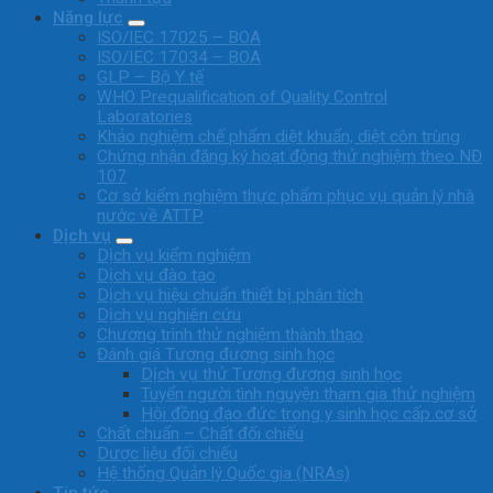
Năng lực
ISO/IEC 17025 – BOA
ISO/IEC 17034 – BOA
GLP – Bộ Y tế
WHO Prequalification of Quality Control
Laboratories
Khảo nghiệm chế phẩm diệt khuẩn, diệt côn trùng
Chứng nhận đăng ký hoạt động thử nghiệm theo NĐ
107
Cơ sở kiểm nghiệm thực phẩm phục vụ quản lý nhà
nước về ATTP
Dịch vụ
Dịch vụ kiểm nghiệm
Dịch vụ đào tạo
Dịch vụ hiệu chuẩn thiết bị phân tích
Dịch vụ nghiên cứu
Chương trình thử nghiệm thành thạo
Đánh giá Tương đương sinh học
Dịch vụ thử Tương đương sinh học
Tuyển người tình nguyện tham gia thử nghiệm
Hội đồng đạo đức trong y sinh học cấp cơ sở
Chất chuẩn – Chất đối chiếu
Dược liệu đối chiếu
Hệ thống Quản lý Quốc gia (NRAs)