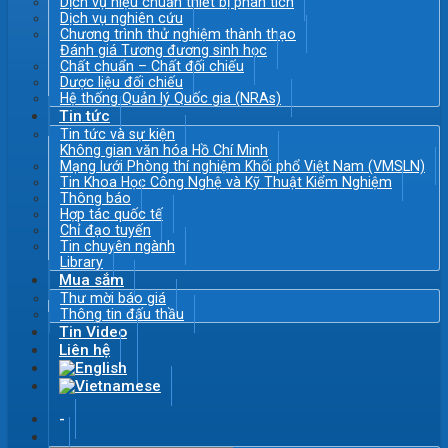
Dịch vụ hiệu chuẩn thiết bị phân tích
Dịch vụ nghiên cứu
Chương trình thử nghiệm thành thạo
Đánh giá Tương đương sinh học
Chất chuẩn – Chất đối chiếu
Dược liệu đối chiếu
Hệ thống Quản lý Quốc gia (NRAs)
Tin tức
Tin tức và sự kiện
Không gian văn hóa Hồ Chí Minh
Mạng lưới Phòng thí nghiệm Khối phổ Việt Nam (VMSLN)
Tin Khoa Học Công Nghệ và Kỹ Thuật Kiểm Nghiệm
Thông báo
Hợp tác quốc tế
Chỉ đạo tuyến
Tin chuyên ngành
Library
Mua sắm
Thư mời báo giá
Thông tin đấu thầu
Tin Video
Liên hệ
-