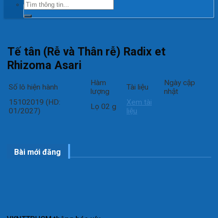
Tế tân (Rễ và Thân rễ) Radix et
Rhizoma Asari
Hàm
Ngày cập
Số lô hiện hành
Tài liệu
lượng
nhật
15102019 (HD:
Xem tài
Lọ 02 g
01/2027)
liệu
Bài mới đăng