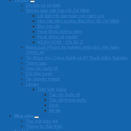
Tin tức
Tin tức và sự kiện
Không gian văn hóa Hồ Chí Minh
Lời Bác Hồ dạy ngày này năm xưa
Học tập tấm gương đạo đức Hồ Chí Minh
Đọc tạp chi
Hoạt động tưởng niệm
Hoạt động về nguồn
KGVH HCM – Chi Bộ 2
Mạng lưới Phòng thí nghiệm Khối phổ Việt Nam
(VMSLN)
Tin Khoa Học Công Nghệ và Kỹ Thuật Kiểm Nghiệm
Thông báo
Hợp tác quốc tế
Chỉ đạo tuyến
Tin chuyên ngành
Library
Trần Việt Hùng
Tạp chí Quốc tế
Tạp chí trong nước
Sách
Đề tài
Mua sắm
Thư mời báo giá
Thông tin đấu thầu