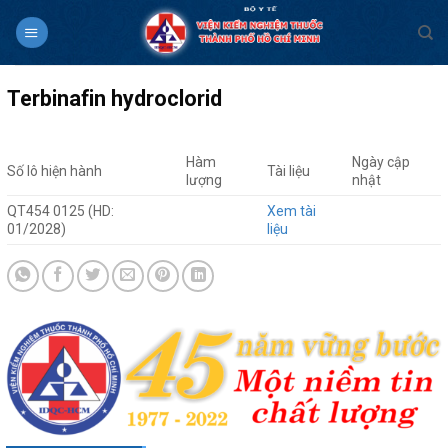
Skip
to
content
Terbinafin hydroclorid
Hàm
Ngày cập
Số lô hiện hành
Tài liệu
lượng
nhật
QT454 0125 (HD:
Xem tài
01/2028)
liệu