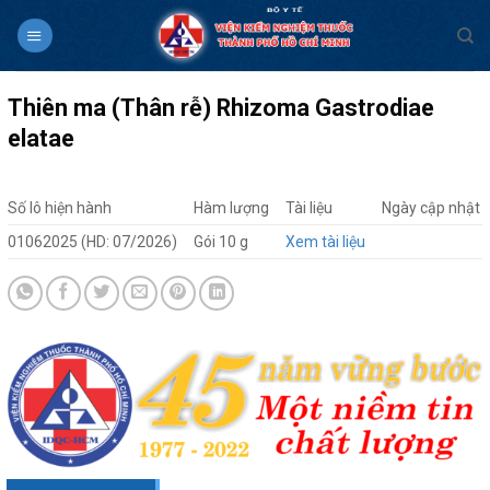
Skip
to
content
Thiên ma (Thân rễ) Rhizoma Gastrodiae
elatae
Số lô hiện hành
Hàm lượng
Tài liệu
Ngày cập nhật
01062025 (HD: 07/2026)
Gói 10 g
Xem tài liệu