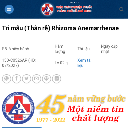
Skip
to
content
Tri mẫu (Thân rễ) Rhizoma Anemarrhenae
Hàm
Ngày cập
Số lô hiện hành
Tài liệu
lượng
nhật
150-C0526AP (HD:
Xem tài
Lọ 02 g
07/2027)
liệu