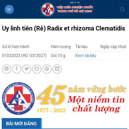
Skip
to
content
Uy linh tiên (Rễ) Radix et rhizoma Clematidis
Số lô hiện hành
Hàm lượng
Tài liệu
Ngày cập nhật
01032023 (HD: 03/2027)
Gói 10 g
Xem tài liệu
BÀI MỚI ĐĂNG