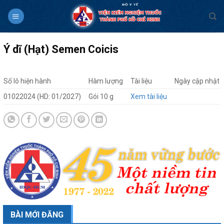
Skip
to
content
Ý dĩ (Hạt) Semen Coicis
Số lô hiện hành
Hàm lượng
Tài liệu
Ngày cập nhật
01022024 (HD: 01/2027)
Gói 10 g
Xem tài liệu
BÀI MỚI ĐĂNG