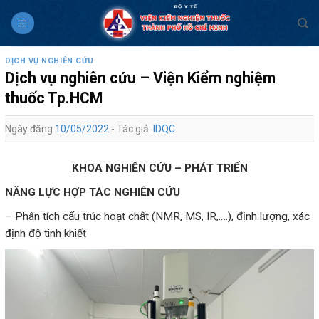
Skip
to
content
DỊCH VỤ NGHIÊN CỨU
Dịch vụ nghiên cứu – Viện Kiểm nghiệm
thuốc Tp.HCM
Ngày đăng
10/05/2022
- Tác giả:
IDQC
KHOA NGHIÊN CỨU – PHÁT TRIỂN
NĂNG LỰC HỢP TÁC NGHIÊN CỨU
– Phân tích cấu trúc hoạt chất (NMR, MS, IR,….), định lượng, xác
định độ tinh khiết