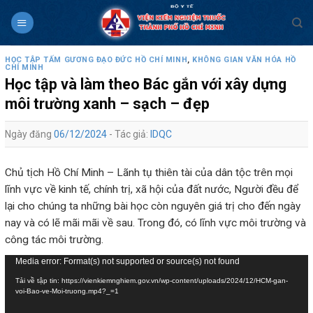
Skip
to
content
HỌC TẬP TẤM GƯƠNG ĐẠO ĐỨC HỒ CHÍ MINH
,
KHÔNG GIAN VĂN HÓA HỒ
CHÍ MINH
Học tập và làm theo Bác gắn với xây dựng
môi trường xanh – sạch – đẹp
Ngày đăng
06/12/2024
- Tác giả:
IDQC
Chủ tịch Hồ Chí Minh – Lãnh tụ thiên tài của dân tộc trên mọi
lĩnh vực về kinh tế, chính trị, xã hội của đất nước, Người đều để
lại cho chúng ta những bài học còn nguyên giá trị cho đến ngày
nay và có lẽ mãi mãi về sau. Trong đó, có lĩnh vực môi trường và
công tác môi trường.
Trình
Media error: Format(s) not supported or source(s) not found
chơi
Tải về tập tin: https://vienkiemnghiem.gov.vn/wp-content/uploads/2024/12/HCM-gan-
voi-Bao-ve-Moi-truong.mp4?_=1
Video